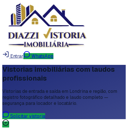
Entrar
WhatsApp
Vistorias imobiliárias com laudos
profissionais
Vistorias de entrada e saída em Londrina e região, com
registro fotográfico detalhado e laudo completo —
segurança para locador e locatário.
Solicitar vistoria